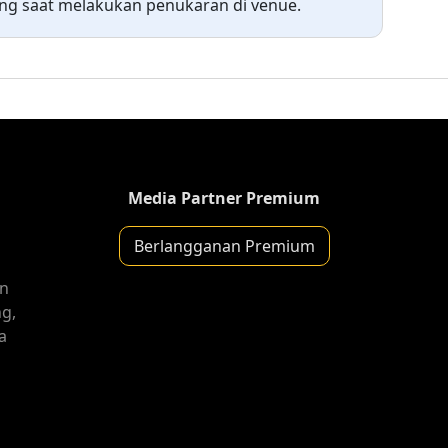
ung saat melakukan penukaran di venue.
Media Partner Premium
Berlangganan Premium
in
g,
a