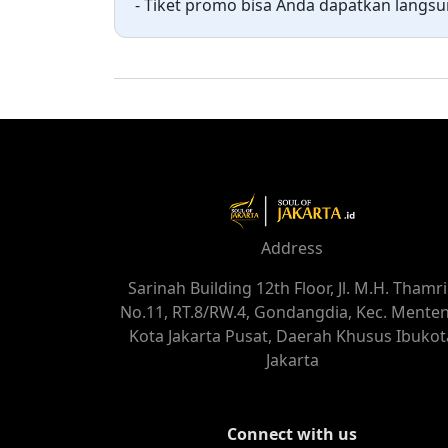
- Tiket promo bisa Anda dapatkan langs
Address
Sarinah Building 12th Floor, Jl. M.H. Thamr
No.11, RT.8/RW.4, Gondangdia, Kec. Menten
Kota Jakarta Pusat, Daerah Khusus Ibukot
Jakarta
Connect with us