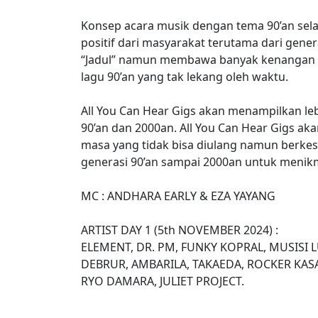
Konsep acara musik dengan tema 90’an se
positif dari masyarakat terutama dari gene
“Jadul” namun membawa banyak kenangan b
lagu 90’an yang tak lekang oleh waktu.
All You Can Hear Gigs akan menampilkan leb
90’an dan 2000an. All You Can Hear Gigs a
masa yang tidak bisa diulang namun berkesa
generasi 90’an sampai 2000an untuk menik
MC : ANDHARA EARLY & EZA YAYANG
ARTIST DAY 1 (5th NOVEMBER 2024) :
ELEMENT, DR. PM, FUNKY KOPRAL, MUSISI
DEBRUR, AMBARILA, TAKAEDA, ROCKER KASA
RYO DAMARA, JULIET PROJECT.