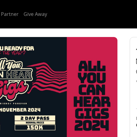
 Partner
Give Away