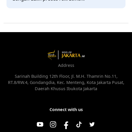
Address
Sarinah Building 12th Floor, Jl. M.H. Thamrin No.11,
RT.8/RW.4, Gondangdia, Kec. Menteng, Kota Jakarta Pusat,
Daerah Khusus Ibukota Jakarta
Connect with us