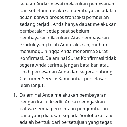
setelah Anda selesai melakukan pemesanan
dan sebelum melakukan pembayaran adalah
acuan bahwa proses transaksi pembelian
sedang terjadi. Anda hanya dapat melakukan
pembatalan setiap saat sebelum
pembayaran dilakukan. Atas pembayaran
Produk yang telah Anda lakukan, mohon
menunggu hingga Anda menerima Surat
Konfirmasi. Dalam hal Surat Konfirmasi tidak
segera Anda terima, jangan batalkan atau
ubah pemesanan Anda dan segera hubungi
Customer Service Kami untuk penjelasan
lebih lanjut.
Dalam hal Anda melakukan pembayaran
dengan kartu kredit, Anda menegaskan
bahwa semua permintaan pengembalian
dana yang diajukan kepada Soulofjakarta.id
adalah bentuk dari persetujuan yang tegas