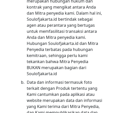
merupakan hubungan hukum dan
kontrak yang mengikat antara Anda
dan Mitra penyedia kami. Dalam hal ini,
Soulofjakarta.id bertindak sebagai
agen atau perantara yang bertugas
untuk memfasilitasi transaksi antara
Anda dan Mitra penyedia kami.
Hubungan Soulofjakarta.id dan Mitra
Penyedia terbatas pada hubungan
kemitraan, sehingga perlu kami
tekankan bahwa Mitra Penyedia
BUKAN merupakan bagian dari
Soulofjakarta.id
Data dan informasi termasuk foto
terkait dengan Produk tertentu yang
Kami cantumkan pada aplikasi atau
website merupakan data dan informasi
yang Kami terima dari Mitra Penyedia,
dan Kami mempublikasikan data dan