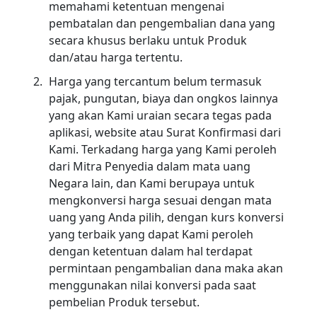
memahami ketentuan mengenai
pembatalan dan pengembalian dana yang
secara khusus berlaku untuk Produk
dan/atau harga tertentu.
Harga yang tercantum belum termasuk
pajak, pungutan, biaya dan ongkos lainnya
yang akan Kami uraian secara tegas pada
aplikasi, website atau Surat Konfirmasi dari
Kami. Terkadang harga yang Kami peroleh
dari Mitra Penyedia dalam mata uang
Negara lain, dan Kami berupaya untuk
mengkonversi harga sesuai dengan mata
uang yang Anda pilih, dengan kurs konversi
yang terbaik yang dapat Kami peroleh
dengan ketentuan dalam hal terdapat
permintaan pengambalian dana maka akan
menggunakan nilai konversi pada saat
pembelian Produk tersebut.