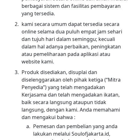
berbagai sistem dan fasilitas pembayaran
yang tersedia.
kami secara umum dapat tersedia secara
online selama dua puluh empat jam sehari
dan tujuh hari dalam seminggu; kecuali
dalam hal adanya perbaikan, peningkatan
atau pemeliharaan pada aplikasi atau
website kami.
Produk disediakan, disuplai dan
diselenggarakan oleh pihak ketiga (“Mitra
Penyedia”) yang telah mengadakan
Kerjasama dan telah mengadakan ikatan,
baik secara langsung ataupun tidak
langsung, dengan kami. Anda memahami
dan mengakui bahwa :
Pemesan dan pembelian yang anda
lakukan melalui Soulofjakarta.id,