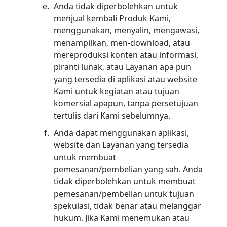
Anda tidak diperbolehkan untuk
menjual kembali Produk Kami,
menggunakan, menyalin, mengawasi,
menampilkan, men-download, atau
mereproduksi konten atau informasi,
piranti lunak, atau Layanan apa pun
yang tersedia di aplikasi atau website
Kami untuk kegiatan atau tujuan
komersial apapun, tanpa persetujuan
tertulis dari Kami sebelumnya.
Anda dapat menggunakan aplikasi,
website dan Layanan yang tersedia
untuk membuat
pemesanan/pembelian yang sah. Anda
tidak diperbolehkan untuk membuat
pemesanan/pembelian untuk tujuan
spekulasi, tidak benar atau melanggar
hukum. Jika Kami menemukan atau