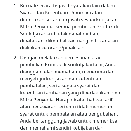
Kecuali secara tegas dinyatakan lain dalam
Syarat dan Ketentuan Umum ini atau
ditentukan secara terpisah sesuai kebijakan
Mitra Penyedia, semua pembelian Produk di
Soulofjakarta.id tidak dapat diubah,
dibatalkan, dikembalikan uang, ditukar atau
dialihkan ke orang/pihak lain.
Dengan melakukan pemesanan atau
pembelian Produk di Soulofjakarta.id, Anda
dianggap telah memahami, menerima dan
menyetujui kebijakan dan ketentuan
pembatalan, serta segala syarat dan
ketentuan tambahan yang diberlakukan oleh
Mitra Penyedia. Harap dicatat bahwa tarif
atau penawaran tertentu tidak memenuhi
syarat untuk pembatalan atau pengubahan.
Anda bertanggung-jawab untuk memeriksa
dan memahami sendiri kebijakan dan