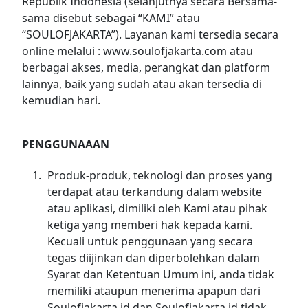
Republik Indonesia (selanjutnya secara Bersama-
sama disebut sebagai “KAMI” atau
“SOULOFJAKARTA”). Layanan kami tersedia secara
online melalui : www.soulofjakarta.com atau
berbagai akses, media, perangkat dan platform
lainnya, baik yang sudah atau akan tersedia di
kemudian hari.
PENGGUNAAAN
Produk-produk, teknologi dan proses yang
terdapat atau terkandung dalam website
atau aplikasi, dimiliki oleh Kami atau pihak
ketiga yang memberi hak kepada kami.
Kecuali untuk penggunaan yang secara
tegas diijinkan dan diperbolehkan dalam
Syarat dan Ketentuan Umum ini, anda tidak
memiliki ataupun menerima apapun dari
Soulofjakarta.id dan Soulofjakarta.id tidak