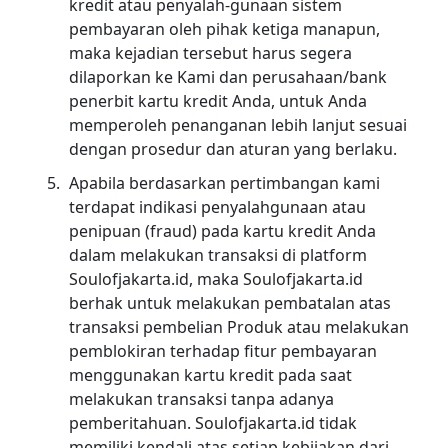
kredit atau penyalah-gunaan sistem
pembayaran oleh pihak ketiga manapun,
maka kejadian tersebut harus segera
dilaporkan ke Kami dan perusahaan/bank
penerbit kartu kredit Anda, untuk Anda
memperoleh penanganan lebih lanjut sesuai
dengan prosedur dan aturan yang berlaku.
Apabila berdasarkan pertimbangan kami
terdapat indikasi penyalahgunaan atau
penipuan (fraud) pada kartu kredit Anda
dalam melakukan transaksi di platform
Soulofjakarta.id, maka Soulofjakarta.id
berhak untuk melakukan pembatalan atas
transaksi pembelian Produk atau melakukan
pemblokiran terhadap fitur pembayaran
menggunakan kartu kredit pada saat
melakukan transaksi tanpa adanya
pemberitahuan. Soulofjakarta.id tidak
memiliki kendali atas setiap kebijakan dari