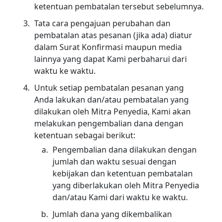
ketentuan pembatalan tersebut sebelumnya.
Tata cara pengajuan perubahan dan
pembatalan atas pesanan (jika ada) diatur
dalam Surat Konfirmasi maupun media
lainnya yang dapat Kami perbaharui dari
waktu ke waktu.
Untuk setiap pembatalan pesanan yang
Anda lakukan dan/atau pembatalan yang
dilakukan oleh Mitra Penyedia, Kami akan
melakukan pengembalian dana dengan
ketentuan sebagai berikut:
Pengembalian dana dilakukan dengan
jumlah dan waktu sesuai dengan
kebijakan dan ketentuan pembatalan
yang diberlakukan oleh Mitra Penyedia
dan/atau Kami dari waktu ke waktu.
Jumlah dana yang dikembalikan