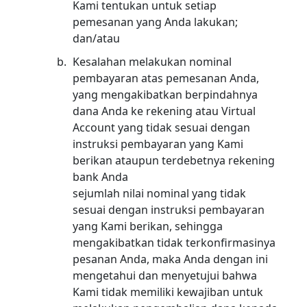
Kami tentukan untuk setiap
pemesanan yang Anda lakukan;
dan/atau
Kesalahan melakukan nominal
pembayaran atas pemesanan Anda,
yang mengakibatkan berpindahnya
dana Anda ke rekening atau Virtual
Account yang tidak sesuai dengan
instruksi pembayaran yang Kami
berikan ataupun terdebetnya rekening
bank Anda
sejumlah nilai nominal yang tidak
sesuai dengan instruksi pembayaran
yang Kami berikan, sehingga
mengakibatkan tidak terkonfirmasinya
pesanan Anda, maka Anda dengan ini
mengetahui dan menyetujui bahwa
Kami tidak memiliki kewajiban untuk