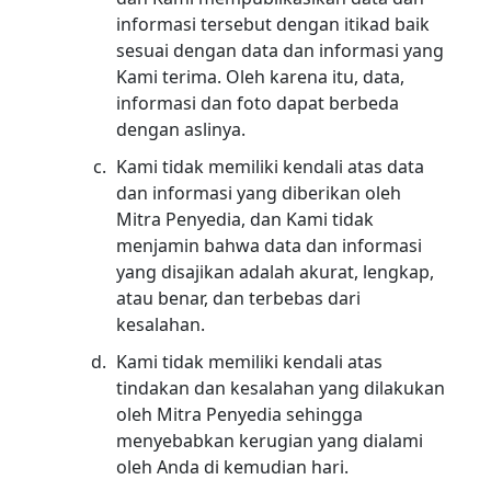
informasi tersebut dengan itikad baik
sesuai dengan data dan informasi yang
Kami terima. Oleh karena itu, data,
informasi dan foto dapat berbeda
dengan aslinya.
Kami tidak memiliki kendali atas data
dan informasi yang diberikan oleh
Mitra Penyedia, dan Kami tidak
menjamin bahwa data dan informasi
yang disajikan adalah akurat, lengkap,
atau benar, dan terbebas dari
kesalahan.
Kami tidak memiliki kendali atas
tindakan dan kesalahan yang dilakukan
oleh Mitra Penyedia sehingga
menyebabkan kerugian yang dialami
oleh Anda di kemudian hari.